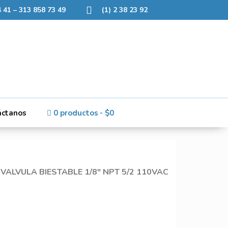
 41 – 313 858 73 49
(1) 2 38 23 92
áctanos
0 productos
$0
VALVULA BIESTABLE 1/8″ NPT 5/2 110VAC