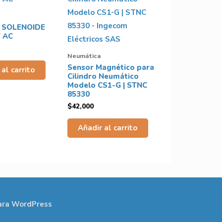
 SOLENOIDE
V AC
Neumática
Sensor Magnético para
al carrito
Cilindro Neumático
Modelo CS1-G | STNC
85330
$
42,000
Añadir al carrito
ara WordPress