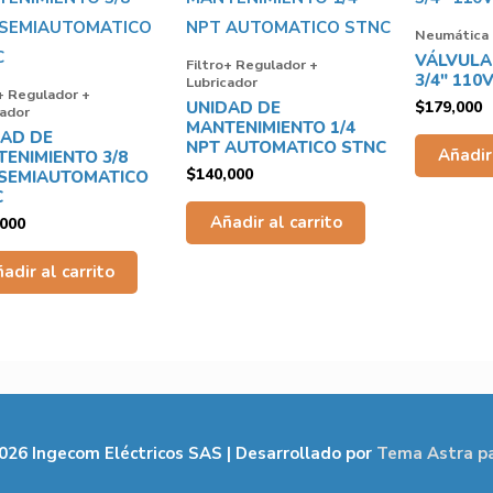
Neumática
VÁLVULA
Filtro+ Regulador +
3/4″ 110
Lubricador
+ Regulador +
UNIDAD DE
$
179,000
cador
MANTENIMIENTO 1/4
DAD DE
NPT AUTOMATICO STNC
Añadir 
ENIMIENTO 3/8
$
140,000
 SEMIAUTOMATICO
C
Añadir al carrito
,000
adir al carrito
2026
Ingecom Eléctricos SAS
| Desarrollado por
Tema Astra p