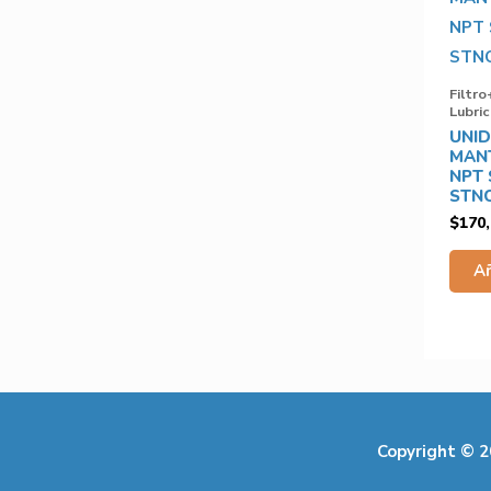
Filtro
Lubri
UNI
MANT
NPT
STN
$
170
Añ
Copyright © 