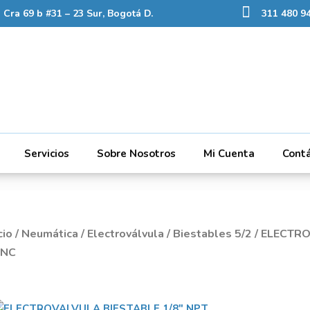
Cra 69 b #31 – 23 Sur, Bogotá D.
311 480 94
Servicios
Sobre Nosotros
Mi Cuenta
Cont
cio
/
Neumática
/
Electroválvula
/
Biestables 5/2
/ ELECTRO
TNC