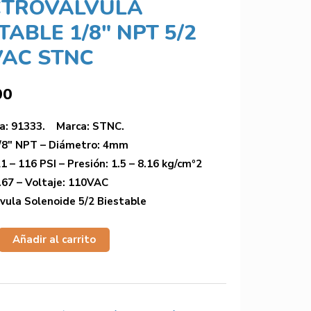
CTROVALVULA
TABLE 1/8″ NPT 5/2
VAC STNC
00
ia: 91333. Marca: STNC.
1/8″ NPT – Diámetro: 4mm
1 – 116 PSI – Presión: 1.5 – 8.16 kg/cmº2
.67 – Voltaje: 110VAC
vula Solenoide 5/2 Biestable
Añadir al carrito
3