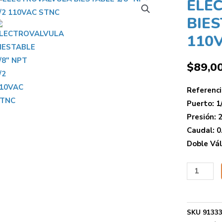
ELE
BIES
110
$
89,0
Referenc
Puerto: 
Presión: 2
Caudal: 0
Doble Vál
SKU
9133