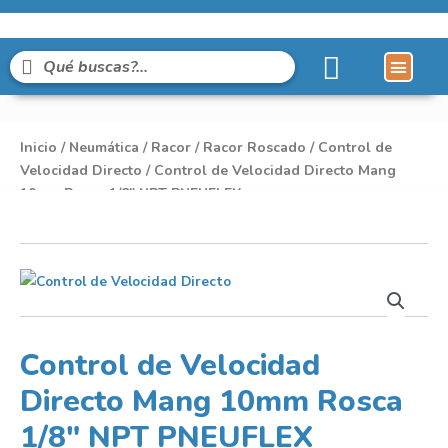
Líneas de Pro
Sobre Nosot
Inicio
/
Neumática
/
Racor
/
Racor Roscado
/
Control de
Velocidad Directo
/ Control de Velocidad Directo Mang
10mm Rosca 1/8″ NPT PNEUFLEX
Control de Velocidad
Directo Mang 10mm Rosca
1/8″ NPT PNEUFLEX