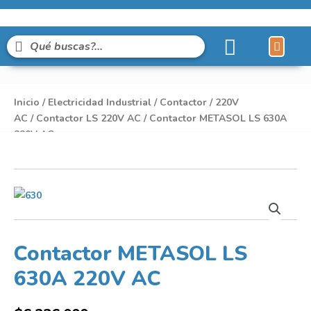
Líneas de Pro
Sobre Nosot
Inicio
/
Electricidad Industrial
/
Contactor
/
220V
AC
/
Contactor LS 220V AC
/ Contactor METASOL LS 630A
220V AC
Contactor METASOL LS
630A 220V AC