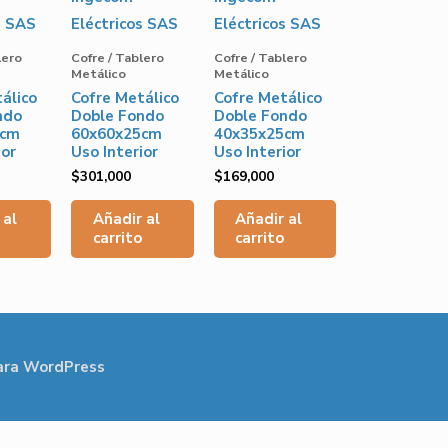
lero
Cofre / Tablero
Cofre / Tablero
Metálico
Metálico
álico
Cofre Metálico
Cofre Metálico
ndo
Doble Fondo
Doble Fondo
5cm
60x60x25cm
40x35x25cm
ior
Uso Interior
Uso Interior
$
301,000
$
169,000
 al
Añadir al
Añadir al
carrito
carrito
ara WordPress