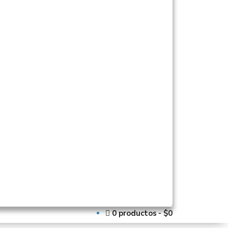
0 productos
$0