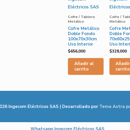
Cofre / Tablero
Cofre / Tab
Metálico
Metálico
Cofre Metálico
Cofre Met
Doble Fondo
Doble Fo
100x70x30cm
70x60x2
Uso Interior
Uso Inter
$
656,000
$
328,000
Añadir al
Añadir
carrito
carrito
2026
Ingecom Eléctricos SAS
| Desarrollado por
Tema Astra p