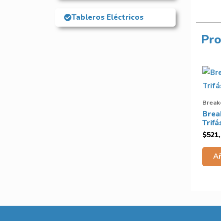
Tableros Eléctricos
Pro
Breake
Brea
Trifá
$
521
Añ