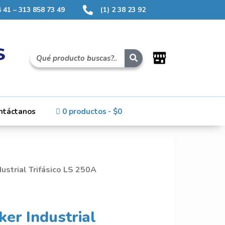
 41 – 313 858 73 49
(1) 2 38 23 92
ntáctanos
0 productos
$0
dustrial Trifásico LS 250A
ker Industrial