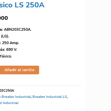
ásico LS 250A
000
ia: ABN203C250A.
 (LG).
: 250 Amp.
áx: 690 V.
fásico.
Añadir al carrito
03C250A
s
Breaker Industrial
,
Breaker Industrial LS
,
d Industrial