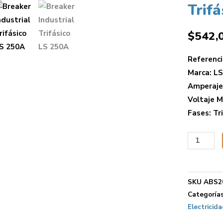
Trif
$
542,
Referenc
Marca: LS
Amperaje
Voltaje M
Fases: Tri
SKU
ABS2
Categoría
Electricida