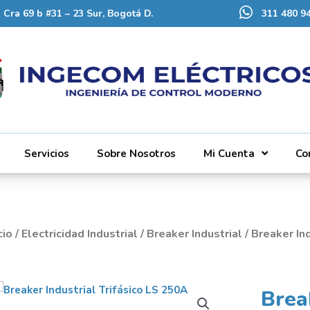
Cra 69 b #31 – 23 Sur, Bogotá D.
311 480 94
Servicios
Sobre Nosotros
Mi Cuenta
Co
cio
/
Electricidad Industrial
/
Breaker Industrial
/ Breaker In
Brea