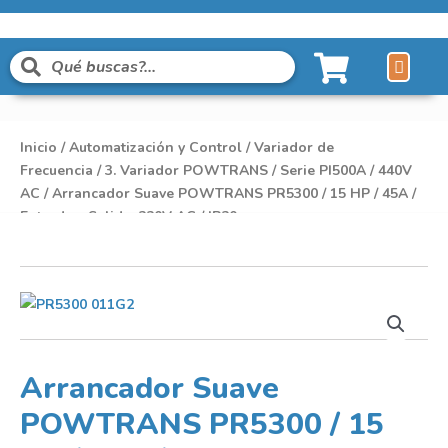
Líneas de Pro
Sobre Nosot
Inicio
/
Automatización y Control
/
Variador de
Frecuencia
/
3. Variador POWTRANS
/
Serie PI500A
/
440V
AC
/ Arrancador Suave POWTRANS PR5300 / 15 HP / 45A /
Entrada y Salida: 220V AC / IP20
Arrancador Suave
POWTRANS PR5300 / 15