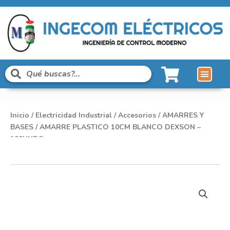
Líneas de Pro
Sobre Nosot
Inicio
/
Electricidad Industrial
/
Accesorios
/
AMARRES Y
BASES
/ AMARRE PLASTICO 10CM BLANCO DEXSON –
100UNDS