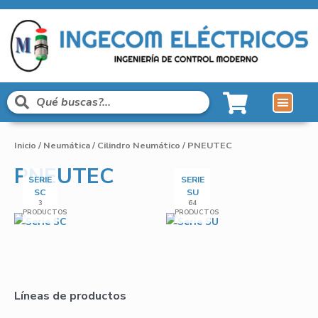
Líneas de Pro
Sobre Nosot
Inicio
/
Neumática
/
Cilindro Neumático
/ PNEUTEC
PNEUTEC
SERIE
SERIE
SC
SU
3
64
PRODUCTOS
PRODUCTOS
Líneas de productos