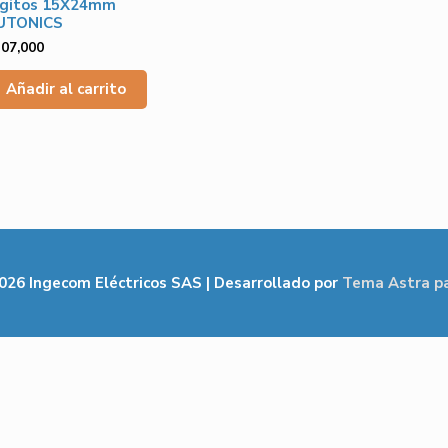
igitos 15X24mm
UTONICS
207,000
Añadir al carrito
2026
Ingecom Eléctricos SAS
| Desarrollado por
Tema Astra p