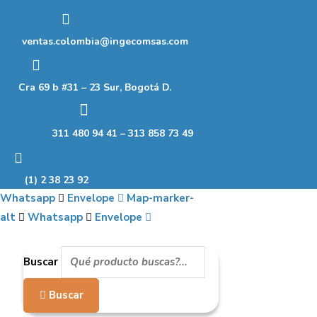
Ir
al
ventas.colombia@ingecomsas.com
contenido
Cra 69 b #31 – 23 Sur, Bogotá D.
311 480 94 41 – 313 858 73 49
(1) 2 38 23 92
Whatsapp
Envelope
Map-marker-
alt
Whatsapp
Envelope
Buscar
Buscar