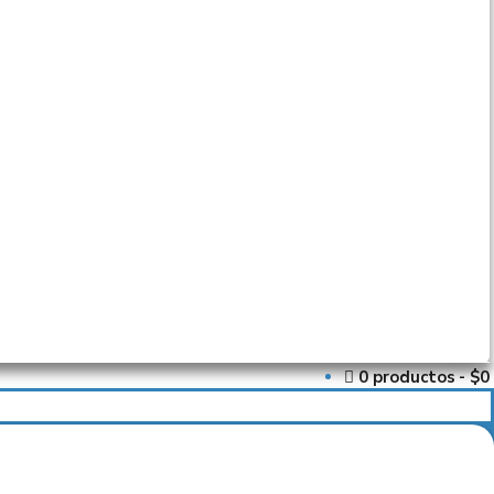
0 productos
$0