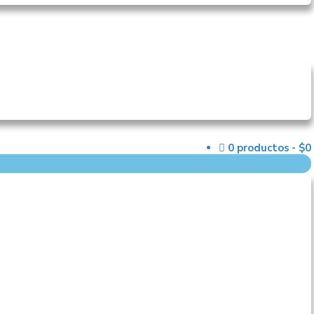
0 productos
$0