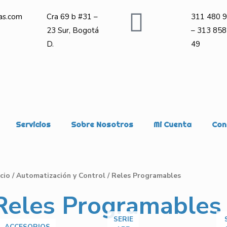
as.com
Cra 69 b #31 –
311 480 9
23 Sur, Bogotá
– 313 858
D.
49
Servicios
Sobre Nosotros
Mi Cuenta
Con
icio
/
Automatización y Control
/ Reles Programables
Reles Programables
SERIE
ACCESORIOS