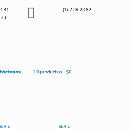
4 41
(1) 2 38 23 92
 73
táctanos
0 productos
$0
SERIE
SERIE